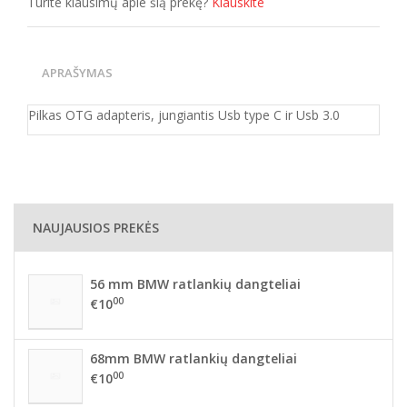
Turite klausimų apie šią prekę?
Klauskite
APRAŠYMAS
Pilkas OTG adapteris, jungiantis Usb type C ir Usb 3.0
NAUJAUSIOS PREKĖS
56 mm BMW ratlankių dangteliai
00
€10
68mm BMW ratlankių dangteliai
00
€10