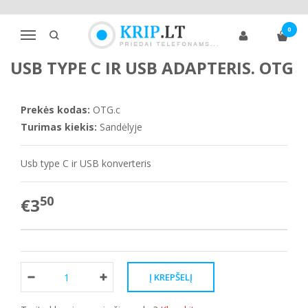
Pagrindinis
Telefonų priedai
Telefonų laidai
OTG
0
USB type C ir USB adapteris. OTG
Navigacija
USB TYPE C IR USB ADAPTERIS. OTG
Prekės kodas:
OTG.c
Turimas kiekis:
Sandėlyje
Usb type C ir USB konverteris
50
€3